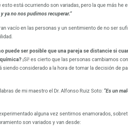
efect
 esto está ocurriendo son variadas, pero la que más he 
del
y ya no nos pudimos recuperar.”
enamo
ran vacío en las personas y un sentimiento de no ser sufi
lidad.
 puede ser posible que una pareja se distancie si cu
 química?
¡Sí! es cierto que las personas cambiamos con 
 siendo considerado a la hora de tomar la decisión de pas
abras de mi maestro el Dr. Alfonso Ruiz Soto:
“Es un mal
xperimentado alguna vez sentirnos enamorados, sobreto
ramiento son variados y van desde: