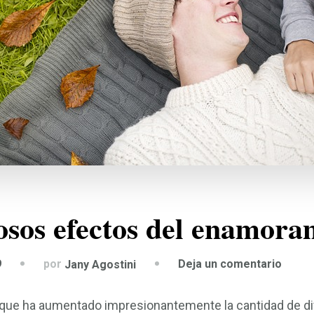
osos efectos del enamora
en
por
9
Deja un comentario
Jany Agostini
Los
enga
que ha aumentado impresionantemente la cantidad de di