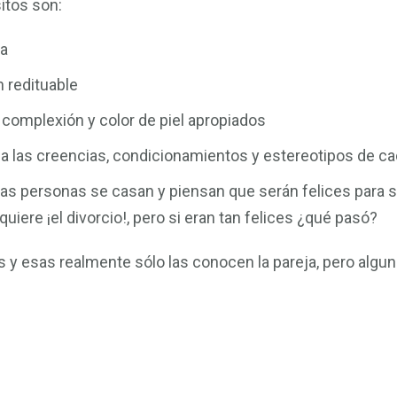
itos son:
ia
n redituable
la complexión y color de piel apropiados
 a las creencias, condicionamientos y estereotipos de c
las personas se casan y piensan que serán felices para 
uiere ¡el divorcio!, pero si eran tan felices ¿qué pasó?
as y esas realmente sólo las conocen la pareja, pero alg