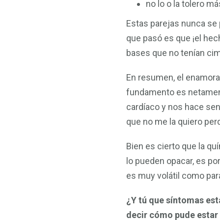
no lo o la tolero má
Estas parejas nunca se
que pasó es que ¡el hec
bases que no tenían cim
En resumen, el enamora
fundamento es netamente
cardíaco y nos hace sen
que no me la quiero per
Bien es cierto que la qu
lo pueden opacar, es po
es muy volátil como para
¿Y tú que síntomas est
decir cómo pude estar 