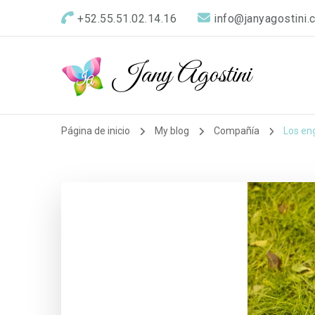
+52.55.51.02.14.16
info@janyagostini.
Jany Agostini
Página de inicio
My blog
Compañía
Los en