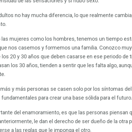
tensidad de las sensaciones y si hubo sexo.
ltos no hay mucha diferencia, lo que realmente cambia,
to.
nto las mujeres como los hombres, tenemos un tiempo es
 que nos casemos y formemos una familia. Conozco mu
e los 20 y 30 años que deben casarse en ese periodo de 
san los 30 años, tienden a sentir que les falta algo, aunq
te.
e más y más personas se casen solo por los síntomas de
fundamentales para crear una base sólida para el futuro
rtante del enamoramiento, es que las personas piensan 
teriormente, le dan el derecho de ser dueño de la otra p
rse a las reglas que le imponga el otro.