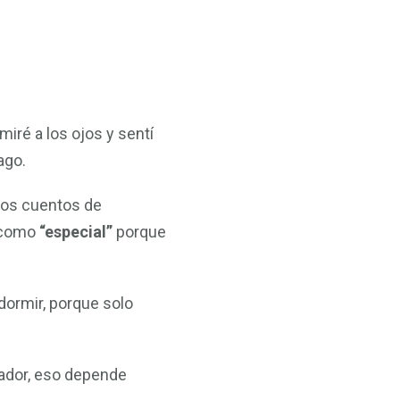
iré a los ojos y sentí
ago.
los cuentos de
s como
“especial”
porque
dormir, porque solo
rador, eso depende