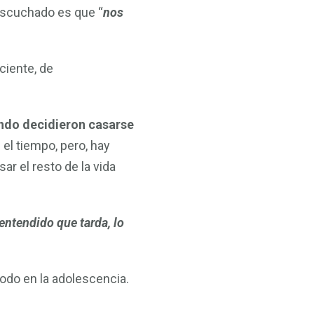
os
escuchado es que “
nos
ramiento
ciente, de
ando decidieron casarse
el tiempo, pero, hay
ar el resto de la vida
entendido que tarda, lo
do en la adolescencia.