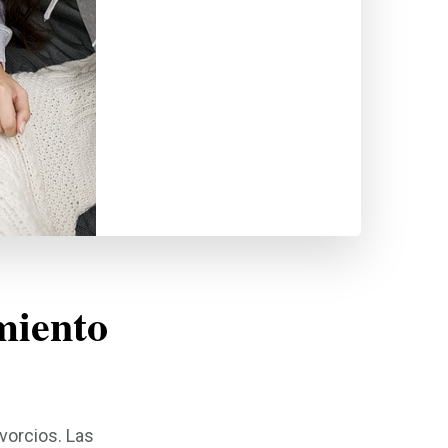
miento
ñosos
vorcios. Las