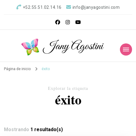
+52.55.51.02.14.16
info@janyagostini.com
Jany Agostini
Página de inicio
éxito
Explorar la etiqueta
éxito
Mostrando
1 resultado(s)