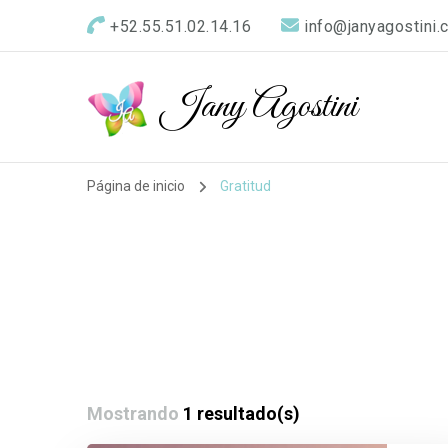
+52.55.51.02.14.16
info@janyagostini.
Jany Agostini
Página de inicio
Gratitud
Mostrando
1 resultado(s)