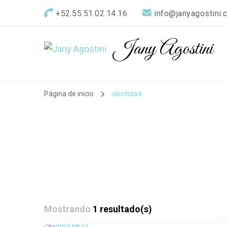
+52.55.51.02.14.16
info@janyagostini.
Jany Agostini
Página de inicio
identidad
Mostrando
1 resultado(s)