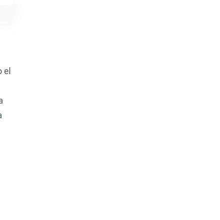
 el
a
a