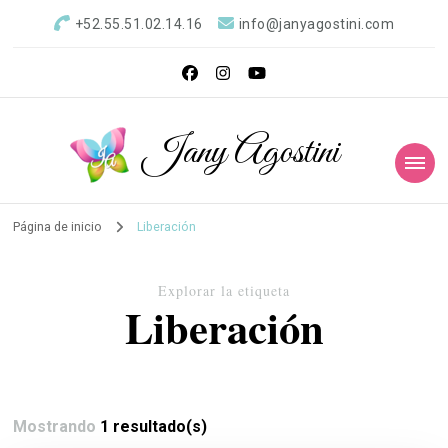
+52.55.51.02.14.16
info@janyagostini.com
Jany Agostini
Página de inicio
Liberación
Explorar la etiqueta
Liberación
Mostrando
1 resultado(s)