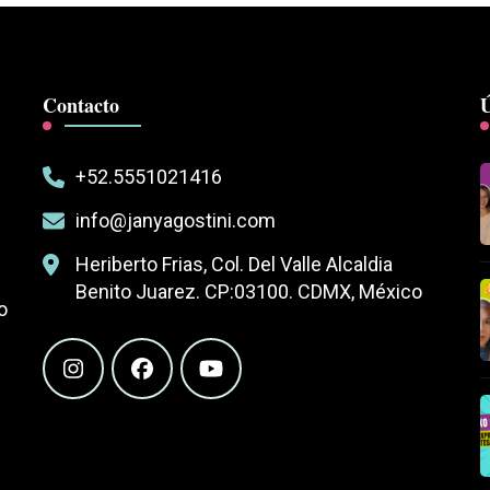
Contacto
Ú
+52.5551021416
info@janyagostini.com
Heriberto Frias, Col. Del Valle Alcaldia
Benito Juarez. CP:03100. CDMX, México
o