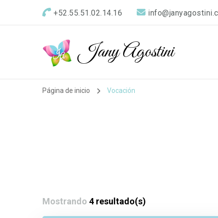
+52.55.51.02.14.16
info@janyagostini.
Jany Agostini
Página de inicio
Vocación
Mostrando
4 resultado(s)