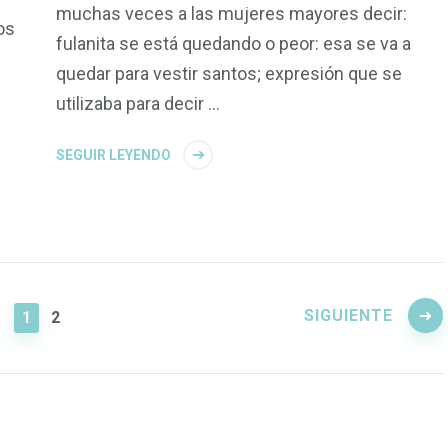
muchas veces a las mujeres mayores decir:
os
fulanita se está quedando o peor: esa se va a
quedar para vestir santos; expresión que se
utilizaba para decir …
SEGUIR LEYENDO
SIGUIENTE
PÁGINA
PÁGINA
1
2