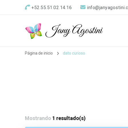
+52.55.51.02.14.16
info@janyagostini.
Jany Agostini
Página de inicio
dato curioso
Mostrando
1 resultado(s)