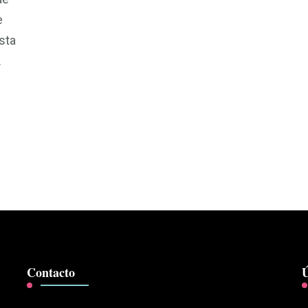
e
sta
…
Contacto
Ú