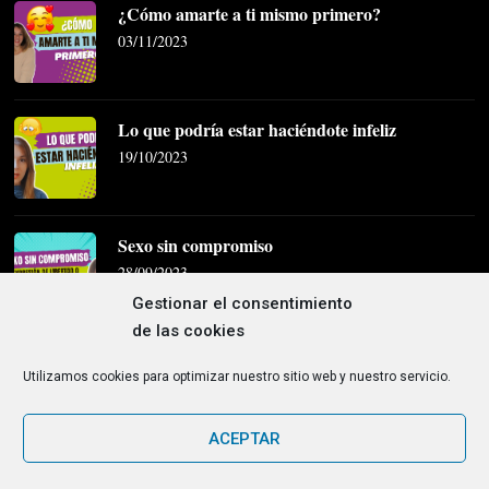
¿Cómo amarte a ti mismo primero?
03/11/2023
Lo que podría estar haciéndote infeliz
19/10/2023
Sexo sin compromiso
28/09/2023
© Copyright 2026
Jany Agostini
. Todos los derechos
reservados.
Blossom Coach | Desarrollado por
Blossom
Themes
. Funciona con
WordPress
.
Política de privacidad