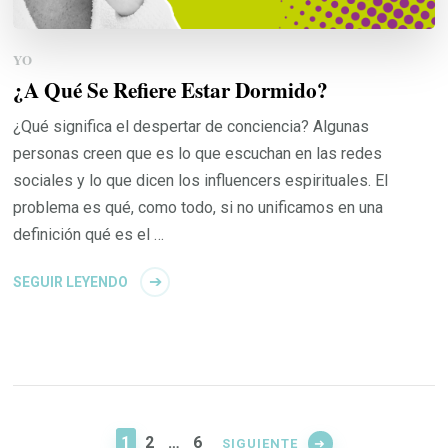
YO
¿A Qué Se Refiere Estar Dormido?
¿Qué significa el despertar de conciencia? Algunas
personas creen que es lo que escuchan en las redes
sociales y lo que dicen los influencers espirituales. El
problema es qué, como todo, si no unificamos en una
definición qué es el …
SEGUIR LEYENDO
Paginación
de
PÁGINA
PÁGINA
PÁGINA
1
2
…
6
SIGUIENTE