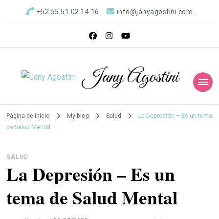
+52.55.51.02.14.16
info@janyagostini.com
Jany Agostini
Página de inicio
My blog
Salud
La Depresión – Es un tema
de Salud Mental
SALUD
La Depresión – Es un
tema de Salud Mental