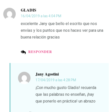
GLADIS
16/04/2019 a las 4:04 PM
excelente Jany que bello el escrito que nos
envías y los puntos que nos haces ver para una
buena relación gracias
RESPONDER
Jany Agostini
17/04/2019 a las 4:28 PM
¡Con mucho gusto Gladis! recuerda
que las palabras no enseñan, ¡hay
que ponerlo en práctica! un abrazo