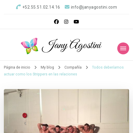
+52.55.51.02.14.16
info@janyagostini.com
Jany Agostini
Página de inicio
My blog
Compañía
Todos deberíamos
actuar como los Strippers en las relaciones