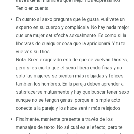
través de la misma es que mejor nos expresamos.
Tenlo en cuenta.
En cuanto al sexo pregunta que le gusta, vuélvete un
experto en su cuerpo y complácela. No hay nada mejor
que una mujer satisfecha sexualmente. Es como si la
liberaras de cualquier cosa que la aprisionará. Y tú te
vuelves su Dios.
Nota: Si es exagerado eso de que se vuelvan Dioses,
pero sí es cierto que el sexo libera endorfinas y no
solo las mujeres se sienten más relajadas y felices
también los hombres. En la pareja deben aprender a
satisfacerse mutuamente y hay que buscar tener sexo
aunque no se tengan ganas, porque el simple acto
conecta a la pareja y los hace sentir más relajados.
Finalmente, mantente presente a través de los
mensajes de texto. No sé cuál es el efecto, pero te