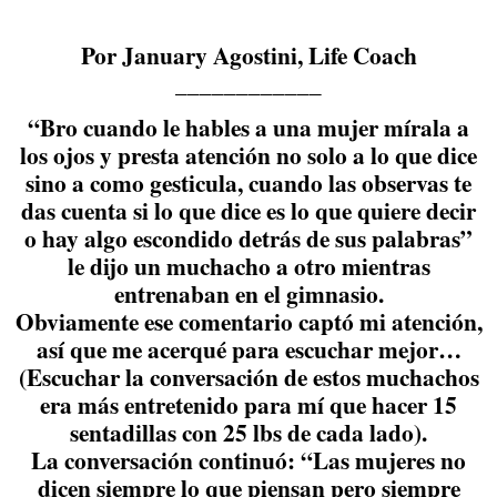
Todos
deberíamos
Por January Agostini, Life Coach
actuar
____________
como
“Bro cuando le hables a una mujer mírala a
los
los ojos y presta atención no solo a lo que dice
Strippers
sino a como gesticula, cuando las observas te
en
das cuenta si lo que dice es lo que quiere decir
las
o hay algo escondido detrás de sus palabras”
relaciones
le dijo un muchacho a otro mientras
entrenaban en el gimnasio.
Obviamente ese comentario captó mi atención,
así que me acerqué para escuchar mejor…
(Escuchar la conversación de estos muchachos
era más entretenido para mí que hacer 15
sentadillas con 25 lbs de cada lado).
La conversación continuó: “Las mujeres no
dicen siempre lo que piensan pero siempre