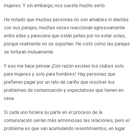
mujeres. Y sin embargo, nos cuesta mucho serlo.
He notado que muchas personas no son amables ni atentas
con sus parejas, muchas veces reaccionan agresivamente
entre ellas y pareciera que están juntas por no estar solas,
porque realmente no se soportan. He visto como las parejas
se torturan mutuamente.
Y eso me hace pensar ¡Con razón existen los clubes solo
para mujeres y solo para hombres! Hay personas que
prefieren pagar por un rato de cariño que resolver los
problemas de comunicación y expectativas que tienen en
casa.
Si cada uno hiciera su parte en el proceso de la
comunicación serían más armoniosas las relaciones, pero el
problema es que van acumulando resentimientos, en lugar