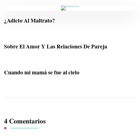
¿Adicto Al Maltrato?
Sobre El Amor Y Las Relaciones De Pareja
Cuando mi mamá se fue al cielo
4 Comentarios