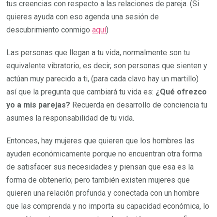
tus creencias con respecto a las relaciones de pareja. (Si
quieres ayuda con eso agenda una sesión de
descubrimiento conmigo
aquí
)
Las personas que llegan a tu vida, normalmente son tu
equivalente vibratorio, es decir, son personas que sienten y
actúan muy parecido a ti, (para cada clavo hay un martillo)
así que la pregunta que cambiará tu vida es:
¿Qué ofrezco
yo a mis parejas?
Recuerda en desarrollo de conciencia tu
asumes la responsabilidad de tu vida.
Entonces, hay mujeres que quieren que los hombres las
ayuden económicamente porque no encuentran otra forma
de satisfacer sus necesidades y piensan que esa es la
forma de obtenerlo; pero también existen mujeres que
quieren una relación profunda y conectada con un hombre
que las comprenda y no importa su capacidad económica, lo