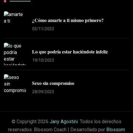
¿Cómo amarte a ti mismo primero?
03/11/2023
Lo que podría estar haciéndote infeliz
19/10/2023
Sexo sin compromiso
28/09/2023
© Copyright 2026
Jany Agostini
. Todos los derechos
reservados.
Blossom Coach | Desarrollado por
Blossom