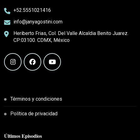
+52.5551021416
info@janyagostini.com
Heriberto Frias, Col. Del Valle Alcaldia Benito Juarez.
CP:03100. CDMX, México
Términos y condiciones
Política de privacidad
Últimos Episodios