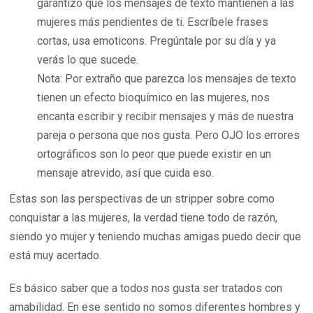
garantizo que los mensajes de texto mantienen a las
mujeres más pendientes de ti. Escríbele frases
cortas, usa emoticons. Pregúntale por su día y ya
verás lo que sucede.
Nota: Por extraño que parezca los mensajes de texto
tienen un efecto bioquímico en las mujeres, nos
encanta escribir y recibir mensajes y más de nuestra
pareja o persona que nos gusta. Pero OJO los errores
ortográficos son lo peor que puede existir en un
mensaje atrevido, así que cuida eso.
Estas son las perspectivas de un stripper sobre como
conquistar a las mujeres, la verdad tiene todo de razón,
siendo yo mujer y teniendo muchas amigas puedo decir que
está muy acertado.
Es básico saber que a todos nos gusta ser tratados con
amabilidad. En ese sentido no somos diferentes hombres y