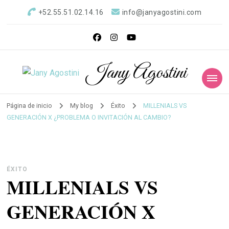
+52.55.51.02.14.16
info@janyagostini.com
Jany Agostini
Página de inicio
My blog
Éxito
MILLENIALS VS
GENERACIÓN X ¿PROBLEMA O INVITACIÓN AL CAMBIO?
ÉXITO
MILLENIALS VS
GENERACIÓN X