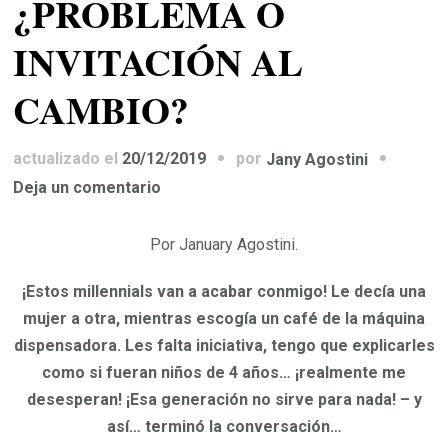
¿PROBLEMA O
INVITACIÓN AL
CAMBIO?
por
actualizado el
20/12/2019
Jany Agostini
en
Deja un comentario
MILLENIALS
VS
Por January Agostini.
GENERACIÓN
¡Estos millennials van a acabar conmigo! Le decía una
X
mujer a otra, mientras escogía un café de la
máquina
¿PROBLEMA
dispensadora. Les falta iniciativa, tengo que explicarles
O
como si fueran niños de 4 años… ¡realmente me
INVITACIÓN
desesperan! ¡Esa generación no sirve para nada! – y
AL
así… terminó la conversación…
CAMBIO?