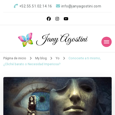
+52.55.51.02.14.16
info@janyagostini.com
Jany Agostini
Página de inicio
My blog
Yo
Conocerte a ti mismo,
¿Cliché barato o Necesidad Imperiosa?