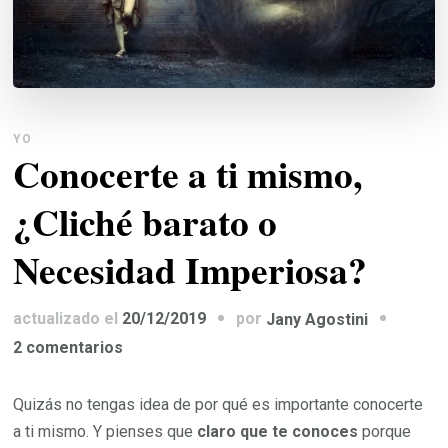
YO
Conocerte a ti mismo,
¿Cliché barato o
Necesidad Imperiosa?
por
actualizado el
20/12/2019
Jany Agostini
en
2 comentarios
Conocerte
a
Quizás no tengas idea de por qué es importante conocerte
ti
a ti mismo. Y pienses que
claro que te conoces
porque