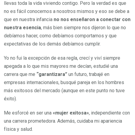
mismo,
llevas toda la vida viviendo contigo. Pero la verdad es que
¿Cliché
no es fácil conocernos a nosotros mismos y eso se debe a
barato
que en nuestra infancia
no nos enseñaron a conectar con
o
nuestra esencia
, más bien siempre nos dijeron lo que no
Necesidad
debíamos hacer, como debíamos comportarnos y que
Imperiosa?
expectativas de los demás debíamos cumplir.
Yo no fui la excepción de esa regla, crecí y viví siempre
apegada a lo que mis mayores me decían, estudié una
carrera que me
“garantizara”
un futuro, trabajé en
empresas internacionales, busqué pareja en los hombres
más exitosos del mercado (aunque en este punto no tuve
éxito).
Me esforcé en ser una
«mujer exitosa»
, independiente con
una carrera prometedora. Además, cuidaba mi apariencia
física y salud.